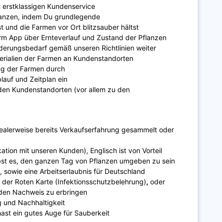
t erstklassigen Kundenservice
lanzen, indem Du grundlegende
nd die Farmen vor Ort blitzsauber hältst
arm App über Ernteverlauf und Zustand der Pflanzen
derungsbedarf gemäß unseren Richtlinien weiter
terialien der Farmen an Kundenstandorten
ng der Farmen durch
lauf und Zeitplan ein
den Kundenstandorten (vor allem zu den
dealerweise bereits Verkaufserfahrung gesammelt oder
ation mit unseren Kunden), Englisch ist von Vorteil
bst es, den ganzen Tag von Pflanzen umgeben zu sein
, sowie eine Arbeitserlaubnis für Deutschland
z der Roten Karte (
Infektionsschutzbelehrung)
,
oder
t den Nachweis zu erbringen
g und Nachhaltigkeit
hast ein gutes Auge für Sauberkeit