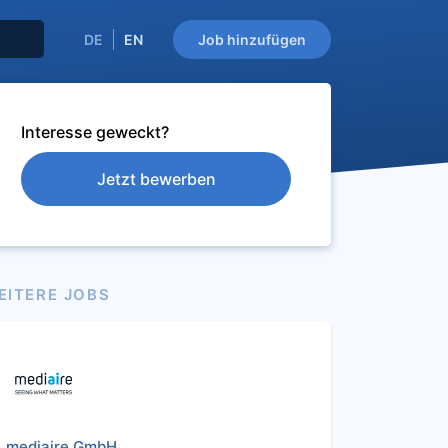
DE
EN
Job hinzufügen
Interesse geweckt?
Jetzt bewerben
EITERE JOBS
mediaire GmbH