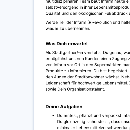
multidisziplinären Team baut Infarm heute e
selbstversorgend in ihrer Lebensmittelproduk
Qualität und den ökologischen Fußabdruck u
Werde Teil der Infarm (R)-evolution und hel
wieder zu übernehmen.
Was Dich erwartet
Als Stadtgärtner/-in verstehst Du genau, 
ermöglichst unseren Kunden einen Zugang z
von Infarm vor Ort in den Supermärkten ma
Produkte zu informieren. Du bist begeistert,
den Augen der Stadtbewohner wächst. Nebe
Leidenschaft für hochwertige Lebensmittel. 
sowie Dein Organisationstalent.
Deine Aufgaben
Du erntest, pflanzt und verpackst Inf
Du gleichzeitig sicherstellst, dass un
minimaler Lebensmittelverschwendung