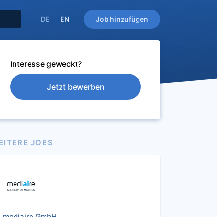
DE
EN
Job hinzufügen
Interesse geweckt?
Jetzt bewerben
EITERE JOBS
mediaire GmbH