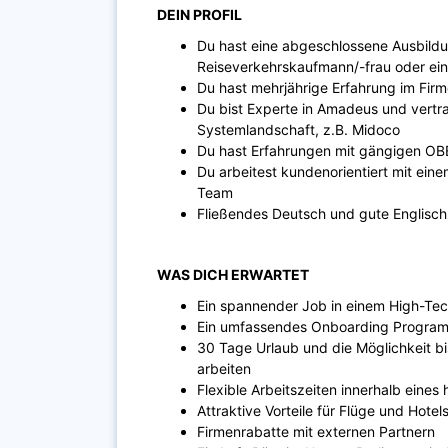
DEIN PROFIL
Du hast eine abgeschlossene Ausbild
Reiseverkehrskaufmann/-frau oder ein
Du hast mehrjährige Erfahrung im Fir
Du bist Experte in Amadeus und vertra
Systemlandschaft, z.B. Midoco
Du hast Erfahrungen mit gängigen OBEs
Du arbeitest kundenorientiert mit ei
Team
Fließendes Deutsch und gute Englischk
WAS DICH ERWARTET
Ein spannender Job in einem High-Te
Ein umfassendes Onboarding Programm
30 Tage Urlaub und die Möglichkeit b
arbeiten
Flexible Arbeitszeiten innerhalb eines
Attraktive Vorteile für Flüge und Hotel
Firmenrabatte mit externen Partnern