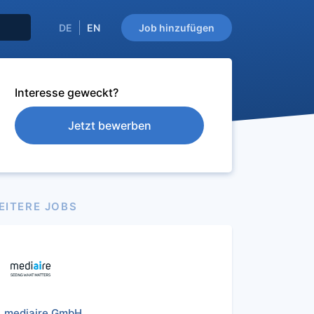
DE
EN
Job hinzufügen
Interesse geweckt?
Jetzt bewerben
EITERE JOBS
mediaire GmbH