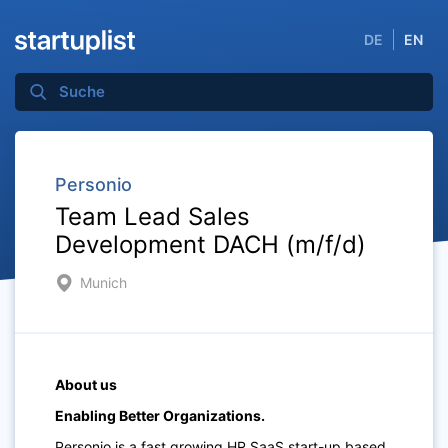
DE
EN
Personio
Team Lead Sales
Development DACH (m/f/d)
Munich
About us
Enabling Better Organizations.
Personio is a fast growing HR SaaS start-up based