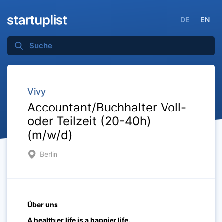
DE
EN
Vivy
Accountant/Buchhalter Voll-
oder Teilzeit (20-40h)
(m/w/d)
Berlin
Über uns
A healthier life is a happier life.