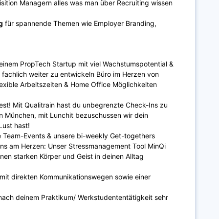
sition Managern alles was man über Recruiting wissen
g
für spannende Themen wie Employer Branding,
 einem PropTech Startup mit viel Wachstumspotential &
 fachlich weiter zu entwickeln Büro im Herzen von
exible Arbeitszeiten & Home Office Möglichkeiten
est! Mit Qualitrain hast du unbegrenzte Check-Ins zu
n München, mit Lunchit bezuschussen wir dein
Lust hast!
e Team-Events & unsere bi-weekly Get-togethers
 uns am Herzen: Unser Stressmanagement Tool MinQi
nen starken Körper und Geist in deinen Alltag
it direkten Kommunikationswegen sowie einer
 nach deinem Praktikum/ Werkstudententätigkeit sehr