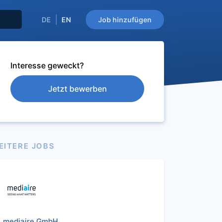
DE
EN
Job hinzufügen
Interesse geweckt?
Jetzt bewerben
EITERE JOBS
mediaire GmbH