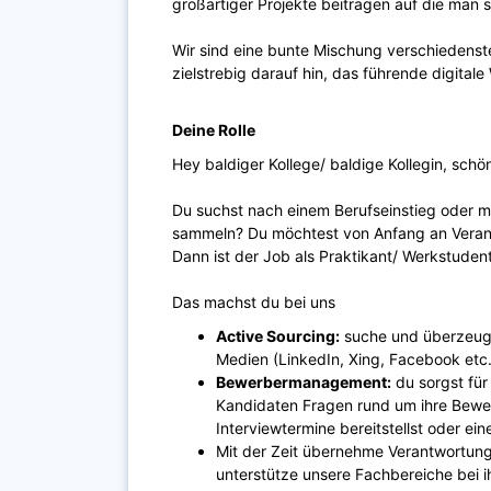
großartiger Projekte beitragen auf die man s
Wir sind eine bunte Mischung verschiedenst
zielstrebig darauf hin, das führende digita
Deine Rolle
Hey baldiger Kollege/ baldige Kollegin, sch
Du suchst nach einem Berufseinstieg oder m
sammeln? Du möchtest von Anfang an Verant
Dann ist der Job als Praktikant/ Werkstudent
Das machst du bei uns
Active Sourcing:
suche und überzeuge
Medien (LinkedIn, Xing, Facebook etc
Bewerbermanagement:
du sorgst für
Kandidaten Fragen rund um ihre Bewer
Interviewtermine bereitstellst oder ei
Mit der Zeit übernehme Verantwortung
unterstütze unsere Fachbereiche bei