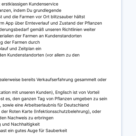
t erstklassigen Kundenservice
lanzen, indem Du grundlegende
nd die Farmen vor Ort blitzsauber hältst
arm App über Ernteverlauf und Zustand der Pflanzen
derungsbedarf gemäß unseren Richtlinien weiter
terialien der Farmen an Kundenstandorten
ng der Farmen durch
lauf und Zeitplan ein
den Kundenstandorten (vor allem zu den
dealerweise bereits Verkaufserfahrung gesammelt oder
ation mit unseren Kunden), Englisch ist von Vorteil
bst es, den ganzen Tag von Pflanzen umgeben zu sein
, sowie eine Arbeitserlaubnis für Deutschland
z der Roten Karte (
Infektionsschutzbelehrung)
,
oder
t den Nachweis zu erbringen
g und Nachhaltigkeit
hast ein gutes Auge für Sauberkeit