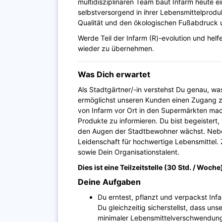
multidisziplinären Team baut Infarm heute e
selbstversorgend in ihrer Lebensmittelproduk
Qualität und den ökologischen Fußabdruck u
Werde Teil der Infarm (R)-evolution und hel
wieder zu übernehmen.
Was Dich erwartet
Als Stadtgärtner/-in verstehst Du genau, 
ermöglichst unseren Kunden einen Zugang z
von Infarm vor Ort in den Supermärkten ma
Produkte zu informieren. Du bist begeistert,
den Augen der Stadtbewohner wächst. Nebe
Leidenschaft für hochwertige Lebensmittel. 
sowie Dein Organisationstalent.
Dies ist eine Teilzeitstelle (30 Std. / Woche
Deine Aufgaben
Du erntest, pflanzt und verpackst Inf
Du gleichzeitig sicherstellst, dass un
minimaler Lebensmittelverschwendung