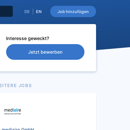
DE
EN
Job hinzufügen
Interesse geweckt?
Jetzt bewerben
EITERE JOBS
mediaire GmbH