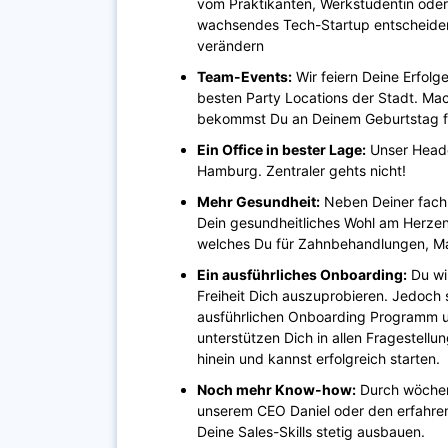
vom Praktikanten, Werkstudentin oder
wachsendes Tech-Startup entscheiden
verändern
Team-Events:
Wir feiern Deine Erfol
besten Party Locations der Stadt. Mac
bekommst Du an Deinem Geburtstag fr
E
in Office in bester Lage:
Unser Headqu
Hamburg. Zentraler gehts nicht!
Mehr Gesundheit:
Neben Deiner fachl
Dein gesundheitliches Wohl am Herzen
welches Du für Zahnbehandlungen, Mas
Ein ausführliches Onboarding:
Du wi
Freiheit Dich auszuprobieren. Jedoch 
ausführlichen Onboarding Programm u
unterstützen Dich in allen Fragestellu
hinein und kannst erfolgreich starten.
Noch mehr Know-how:
Durch wöchen
unserem CEO Daniel oder den erfahre
Deine Sales-Skills stetig ausbauen.