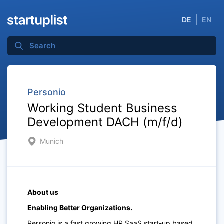
DE
EN
Personio
Working Student Business
Development DACH (m/f/d)
Munich
About us
Enabling Better Organizations.
Personio is a fast growing HR SaaS start-up based