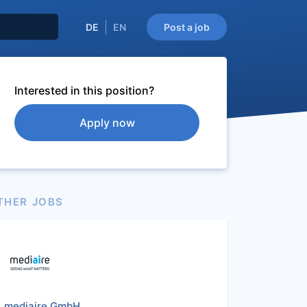
DE
EN
Post a job
Interested in this position?
Apply now
THER JOBS
mediaire GmbH