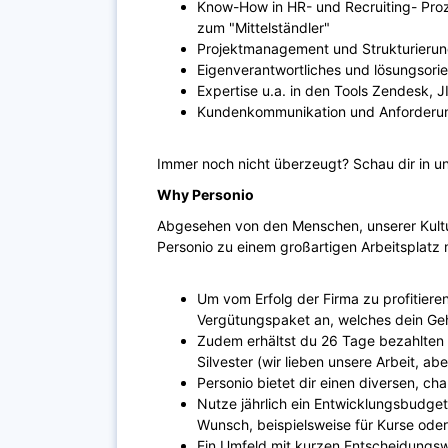
Know-How in HR- und Recruiting- Proz
zum "Mittelständler"
Projektmanagement und Strukturierun
Eigenverantwortliches und lösungsori
Expertise u.a. in den Tools Zendesk, J
Kundenkommunikation und Anforder
Immer noch nicht überzeugt? Schau dir in un
Why Personio
Abgesehen von den Menschen, unserer Kultur
Personio zu einem großartigen Arbeitsplatz
Um vom Erfolg der Firma zu profitieren
Vergütungspaket an, welches dein Gehal
Zudem erhältst du 26 Tage bezahlten 
Silvester (wir lieben unsere Arbeit, a
Personio bietet dir einen diversen, ch
Nutze jährlich ein Entwicklungsbudge
Wunsch, beispielsweise für Kurse oder
Ein Umfeld mit kurzen Entscheidungsw