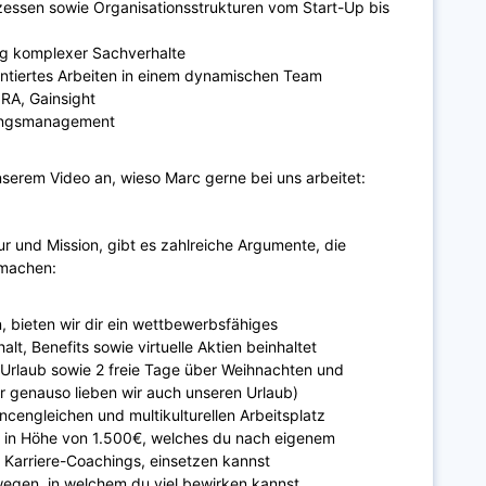
essen sowie Organisationsstrukturen vom Start-Up bis
g komplexer Sachverhalte
entiertes Arbeiten in einem dynamischen Team
IRA, Gainsight
ungsmanagement
serem Video an, wieso Marc gerne bei uns arbeitet:
 und Mission, gibt es zahlreiche Argumente, die
 machen:
, bieten wir dir ein wettbewerbsfähiges
t, Benefits sowie virtuelle Aktien beinhaltet
Urlaub sowie 2 freie Tage über Weihnachten und
ber genauso lieben wir auch unseren Urlaub)
ancengleichen und multikulturellen Arbeitsplatz
t in Höhe von 1.500€, welches du nach eigenem
 Karriere-Coachings, einsetzen kannst
egen, in welchem du viel bewirken kannst