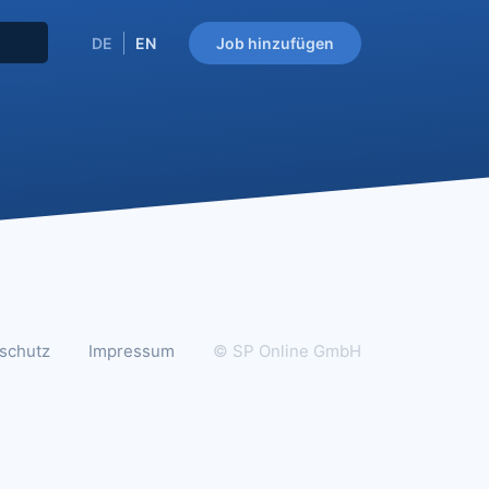
DE
EN
Job hinzufügen
schutz
Impressum
© SP Online GmbH