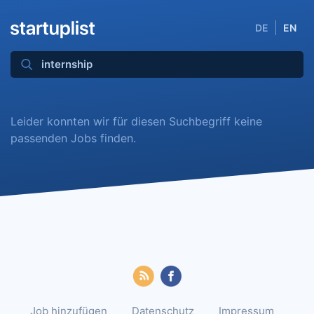
DE
EN
Leider konnten wir für diesen Suchbegriff keine
passenden Jobs finden.
Job hinzufügen
Datenschutz
Impressum